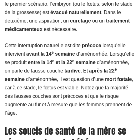
le premier scénario, l’embryon (ou le fœtus, selon le stade
de la grossesse) est
évacué naturellement
. Dans le
deuxième, une aspiration, un
curetage
ou un
traitement
médicamenteux
est nécessaire.
Cette interruption naturelle est dite
précoce
lorsqu’elle
e
intervient
avant la 14
semaine
d’aménorrhée. Lorsqu’elle
e
e
se produit
entre la 14
et la 22
semaine
d’aménorrhée,
e
on parle de fausse couche
tardive
. Et
après la 22
semaine
d’aménorrhée, il est question d’une
mort fœtale
,
car à ce stade, le fœtus est viable. Notez que la majorité
des fausses couches sont précoces et que le risque
augmente au fur et à mesure que les femmes prennent de
l’âge.
Les soucis de santé de la mère se